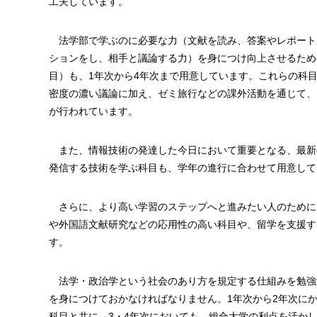
工夫しています。
法学部で学ぶのに必要な力（文献を読み、答案やレポート
ションをし、相手と議論する力）を身につけ向上させるため
目）も、1年次から4年次まで用意しています。これらの科
密度の濃い議論に加え、ゼミ旅行などの課外活動を通じて、
が行われています。
また、情報技術の発達した今日において重要となる、最新
発信する技術を学ぶ科目も、学年の進行に合わせて用意して
さらに、より高い学習のステップへと進みたい人のために
や外国語文献研究などの応用性の高い科目や、留学を支援す
す。
法学・政治学という社会のあり方を規定する仕組みを勉強
を身につけておかなければなりません。1年次から2年次に
科目と共に、3・4年次においても、総合大学の利点を活か