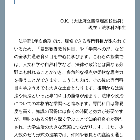
O.K.（大阪府立四條畷高校出身）
現在：法学科2年生
法学部1年次前期では、履修できる専門科目が限られて
いるため、「基盤教養教育科目」や「学問への扉」など
の全学共通教育科目を中心に学びます。これらの授業で
は、人文科学や自然科学など、法律や政治とは異なる分
野にも触れることができ、多角的な視点や柔軟な思考力
を養うことができます。こうした力は、その後の専門科
目を学ぶうえでも大きな土台となります。後期からは憲
法や民法といった専門科目の履修が始まり、法律や政治
についての本格的な学習へと進みます。専門科目は難易
度も高く、知識の習得には多くの時間と努力が必要です
が、興味のある分野を深く学ぶことで知的好奇心が満た
され、大学生活の大きな充実につながります。また、少
人数のゼミ形式の授業では、仲間や教員との議論を通し