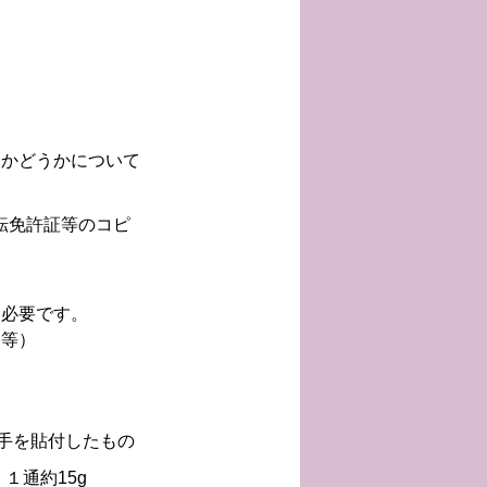
るかどうかについて
転免許証等のコピ
も必要です。
ー等）
切手を貼付したもの
１通約15g