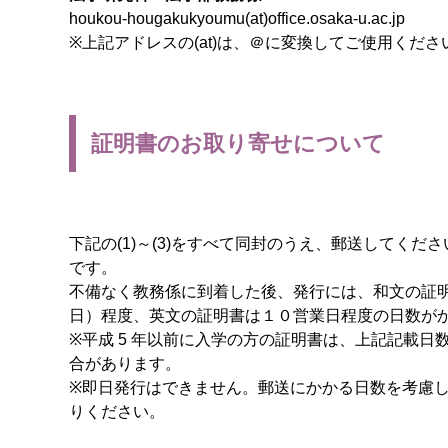
houkou-hougakukyoumu(at)office.osaka-u.ac.jp
※上記アドレスの(at)は、＠に変換してご使用くださ
証明書のお取り寄せについて
下記の(1)～(3)をすべて同封のうえ、郵送してくだ
です。
不備なく教務係に到着した後、発行には、和文の証
日）程度、英文の証明書は１０営業日程度の日数が
※平成 5 年以前に入学の方の証明書は、上記記載日
合があります。
※即日発行はできません。郵送にかかる日数を考慮
りください。