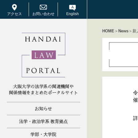
アクセス
お問い合わせ
English
HOME
＞
News
＞新
大阪大学の法学系の関連機関や
令
関係情報をまとめたポータルサイト
催
お知らせ
詳
法学・政治学系 教育拠点
学部・大学院