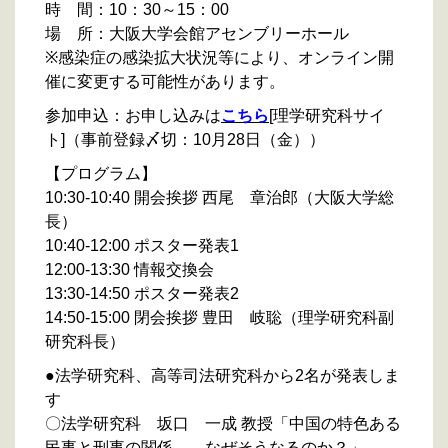
時 間：10：30～15：00
場 所：大阪大学会館アセンブリーホール
※感染症の感染拡大状況等により、オンライン開
催に変更する可能性があります。
参加申込：お申し込みは
こちら
[理学研究科サイ
ト]（事前登録〆切：10月28日（金））
【プログラム】
10:30-10:40 開会挨拶 西尾 章治郎（大阪大学総
長）
10:40-12:00 ポスター発表1
12:00-13:30 情報交換会
13:30-14:50 ポスター発表2
14:50-15:00 閉会挨拶 豊田 岐聡（理学研究科副
研究科長）
●法学研究科、高等司法研究科から2名が発表しま
す
〇法学研究科 坂口 一成 教授「中国の特色ある
民事と刑事の関係――なぜそうなるのか？」